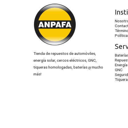
Inst
Nosotr
Contac
Término
Polític
Serv
Tienda de repuestos de automóviles,
Batería
Repues
energía solar, cercos eléctricos, GNC,
Energía
tiqueras homologadas, baterías ¡y mucho
GNC
más!
Seguri
Tiquer