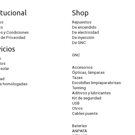
itucional
Shop
os
Repuestos
to
De encendido
s y Condiciones
De electricidad
a de Privacidad
De inyección
De GNC
icios
GNC
s
tos
Accesorios
 solar
Ópticas, lámparas
Tazas
dad
Escobillas limpiaparabrisas
as homologadas
Tunning
Aditivos y lubricantes
Kit de seguridad
USB
Otros
Cables puente
Baterías
ANPAFA