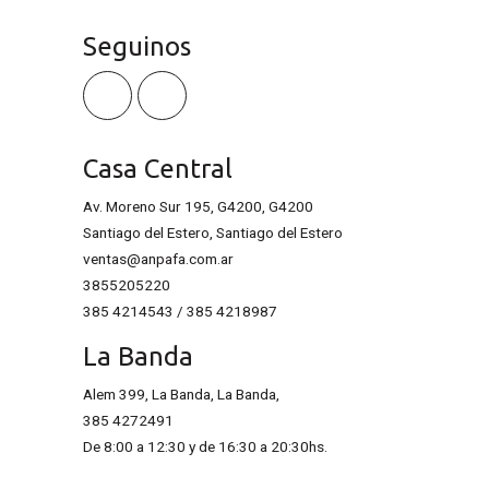
Seguinos
Casa Central
Av. Moreno Sur 195, G4200, G4200
Santiago del Estero, Santiago del Estero
ventas@anpafa.com.ar
3855205220
385 4214543
/ 385 4218987
La Banda
Alem 399, La Banda, La Banda,
385 4272491
De 8:00 a 12:30 y de 16:30 a 20:30hs.