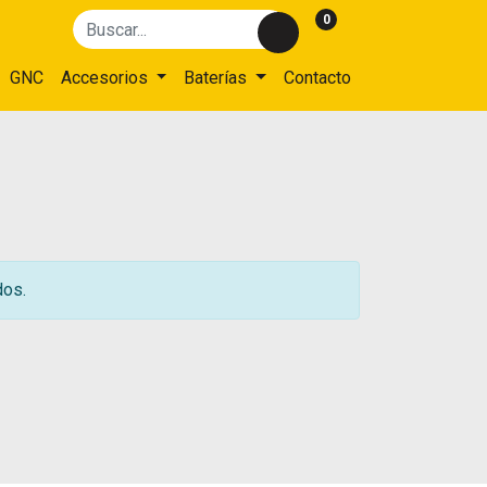
0
GNC
Accesorios
Baterías
Contacto
dos.